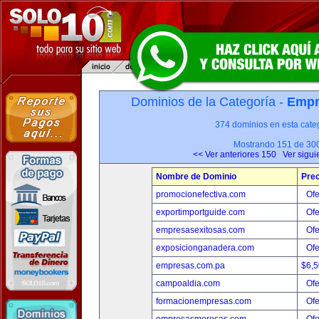
Dominios de la Categoría -
Empr
374 dominios en esta categ
Mostrando 151 de 30
<< Ver anteriores 150
Ver sigui
Nombre de Dominio
Prec
promocionefectiva.com
Ofe
exportimportguide.com
Ofe
empresasexitosas.com
Ofe
exposicionganadera.com
Ofe
empresas.com.pa
$6,
campoaldia.com
Ofe
formacionempresas.com
Ofe