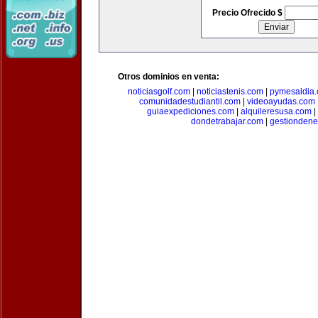
Precio Ofrecido $
Otros dominios en venta:
noticiasgolf.com
|
noticiastenis.com
|
pymesaldia
comunidadestudiantil.com
|
videoayudas.com
guiaexpediciones.com
|
alquileresusa.com
|
dondetrabajar.com
|
gestiondene