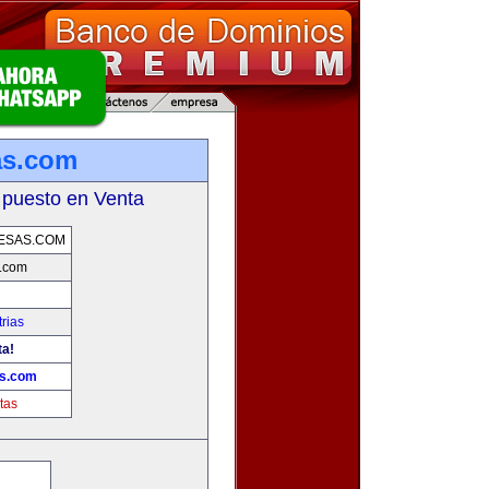
as.com
 puesto en Venta
ESAS.COM
s.com
rias
ta!
as.com
tas