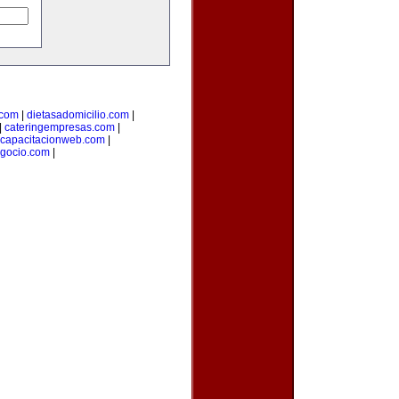
.com
|
dietasadomicilio.com
|
|
cateringempresas.com
|
capacitacionweb.com
|
gocio.com
|