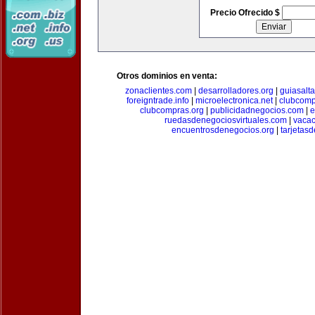
Precio Ofrecido $
Otros dominios en venta:
zonaclientes.com
|
desarrolladores.org
|
guiasalt
foreigntrade.info
|
microelectronica.net
|
clubcom
clubcompras.org
|
publicidadnegocios.com
|
e
ruedasdenegociosvirtuales.com
|
vacac
encuentrosdenegocios.org
|
tarjetas