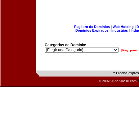
Registro de Dominios
|
Web Hosting
|
D
Dominios Expirados
|
Industrias
|
Indu
Categorías de Dominio:
[Pág. princi
** Precios expre
© 2002/2022 Solo10.com