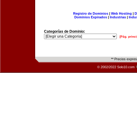
Registro de Dominios
|
Web Hosting
|
D
Dominios Expirados
|
Industrias
|
Indu
Categorías de Dominio:
[Pág. princi
** Precios expre
© 2002/2022 Solo10.com