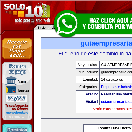
guiaempresari
El dueño de este dominio lo ha
Mayusculas:
GUIAEMPRESARI
Minusculas:
guiaempresaria.c
Longitud:
14 caracteres
Categorias:
Empresas e Industr
Precio:
Realizar una ofert
Visitar!
guiaempresaria.c
Serán consideradas ofer
Realizar una Oferta