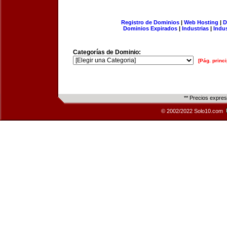
Registro de Dominios
|
Web Hosting
|
D
Dominios Expirados
|
Industrias
|
Indu
Categorías de Dominio:
[Pág. princi
** Precios expre
© 2002/2022 Solo10.com