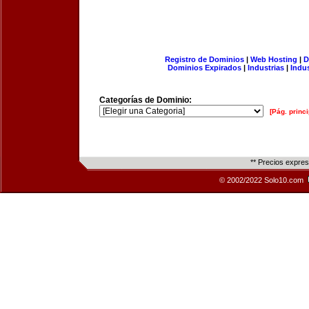
Registro de Dominios
|
Web Hosting
|
D
Dominios Expirados
|
Industrias
|
Indu
Categorías de Dominio:
[Pág. princi
** Precios expre
© 2002/2022 Solo10.com