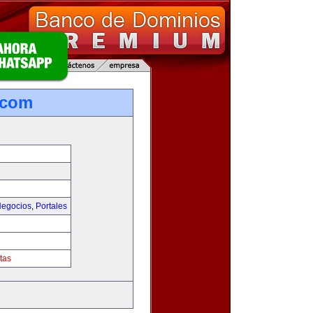
.com
egocios
,
Portales
tas