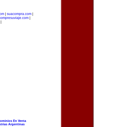
com
|
suacompra.com
|
compresuviaje.com
|
|
ominios En Venta
strias Argentinas