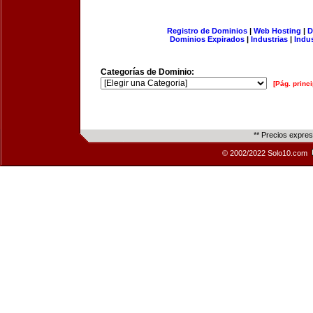
Registro de Dominios
|
Web Hosting
|
D
Dominios Expirados
|
Industrias
|
Indu
Categorías de Dominio:
[Pág. princi
** Precios expre
© 2002/2022 Solo10.com