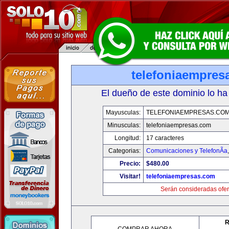
telefoniaempres
El dueño de este dominio lo ha
Mayusculas:
TELEFONIAEMPRESAS.CO
Minusculas:
telefoniaempresas.com
Longitud:
17 caracteres
Categorias:
Comunicaciones y TelefonÃ­a
Precio:
$480.00
Visitar!
telefoniaempresas.com
Serán consideradas ofer
R