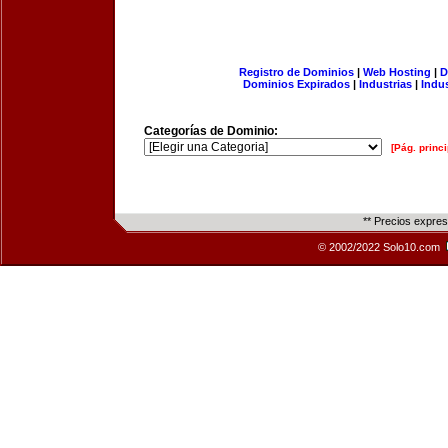
Registro de Dominios
|
Web Hosting
|
D
Dominios Expirados
|
Industrias
|
Indu
Categorías de Dominio:
[Pág. princi
** Precios expre
© 2002/2022 Solo10.com