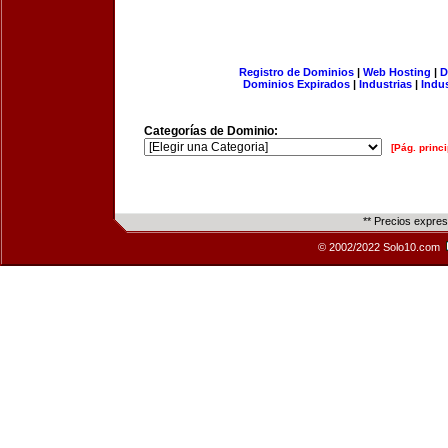
Registro de Dominios
|
Web Hosting
|
D
Dominios Expirados
|
Industrias
|
Indu
Categorías de Dominio:
[Pág. princi
** Precios expre
© 2002/2022 Solo10.com